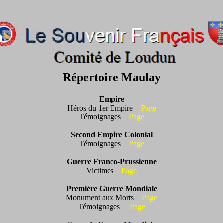
Répertoire Maulay
Empire
Héros du 1er Empire
Page
Témoignages
Page
Second Empire Colonial
Témoignages
Page
Guerre Franco-Prussienne
Victimes
Page
Première Guerre Mondiale
Monument aux Morts
Page
Témoignages
Page